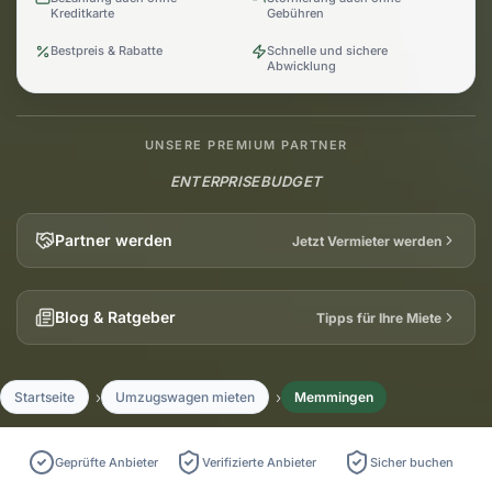
Kreditkarte
Gebühren
Bestpreis & Rabatte
Schnelle und sichere
Abwicklung
UNSERE PREMIUM PARTNER
ENTERPRISE
BUDGET
Partner werden
Jetzt Vermieter werden
Blog & Ratgeber
Tipps für Ihre Miete
Startseite
Umzugswagen mieten
Memmingen
Geprüfte Anbieter
Verifizierte Anbieter
Sicher buchen