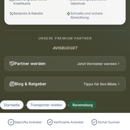
Kreditkarte
Gebühren
Bestpreis & Rabatte
Schnelle und sichere
Abwicklung
UNSERE PREMIUM PARTNER
AVIS
BUDGET
Partner werden
Jetzt Vermieter werden
Blog & Ratgeber
Tipps für Ihre Miete
Startseite
Transporter mieten
Ravensburg
Geprüfte Anbieter
Verifizierte Anbieter
Sicher buchen