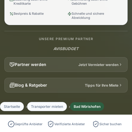
Kreditkarte
Gebühren
Bestpreis & Rabatte
Schnelle und sichere
Abwicklung
UNSERE PREMIUM PARTNER
AVIS
BUDGET
Partner werden
Jetzt Vermieter werden
Blog & Ratgeber
Tipps für Ihre Miete
Startseite
Transporter mieten
Bad Wörishofen
Geprüfte Anbieter
Verifizierte Anbieter
Sicher buchen