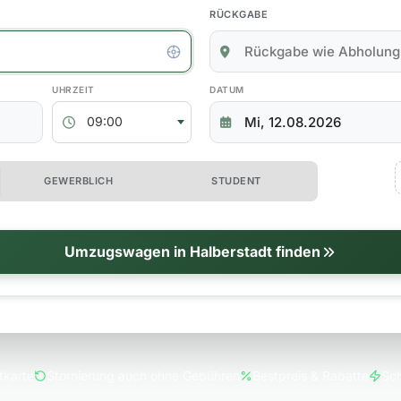
RÜCKGABE
kgabedaten
ABHOLZEIT
RÜCKGABEDATUM
09:00
 erweiterte Optionen
GEWERBLICH
STUDENT
tionen
Umzugswagen in Halberstadt finden
tkarte
Stornierung auch ohne Gebühren
Bestpreis & Rabatte
Sch