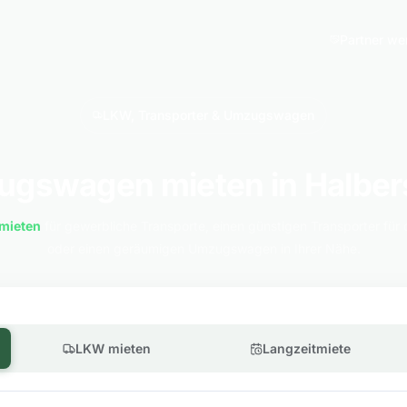
Partner we
LKW, Transporter & Umzugswagen
gswagen mieten in Halber
mieten
für gewerbliche Transporte, einen günstigen Transporter für 
oder einen geräumigen Umzugswagen in Ihrer Nähe.
LKW mieten
Langzeitmiete