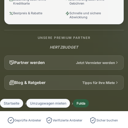
Kreditkarte
Gebühren
Bestpreis & Rabatte
Schnelle und sichere
Abwicklung
UNSERE PREMIUM PARTNER
HERTZ
BUDGET
Partner werden
Jetzt Vermieter werden
Blog & Ratgeber
Tipps für Ihre Miete
Startseite
Umzugswagen mieten
Fulda
Geprüfte Anbieter
Verifizierte Anbieter
Sicher buchen