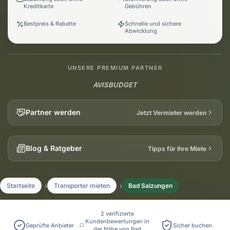
Kreditkarte
Gebühren
Bestpreis & Rabatte
Schnelle und sichere
Abwicklung
UNSERE PREMIUM PARTNER
AVIS
BUDGET
Partner werden
Jetzt Vermieter werden
Blog & Ratgeber
Tipps für Ihre Miete
Startseite
Transporter mieten
Bad Salzungen
2 verifizierte
Kundenbewertungen in
Geprüfte Anbieter
Sicher buchen
der Nähe von Bad