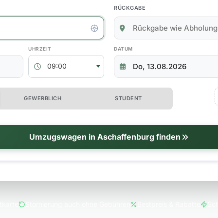
RÜCKGABE
kgabedaten
ABHOLZEIT
RÜCKGABEDATUM
09:00
 erweiterte Optionen
GEWERBLICH
STUDENT
tionen
Umzugswagen in Aschaffenburg finden
tkarte
Stornierung auch ohne Gebühren
Bestpreis & Rabatte
Sch