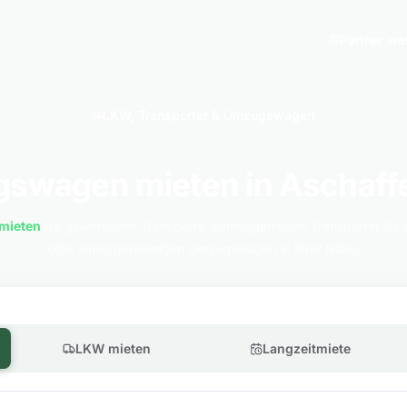
Partner we
LKW, Transporter & Umzugswagen
swagen mieten in Aschaff
mieten
für gewerbliche Transporte, einen günstigen Transporter für 
oder einen geräumigen Umzugswagen in Ihrer Nähe.
LKW mieten
Langzeitmiete