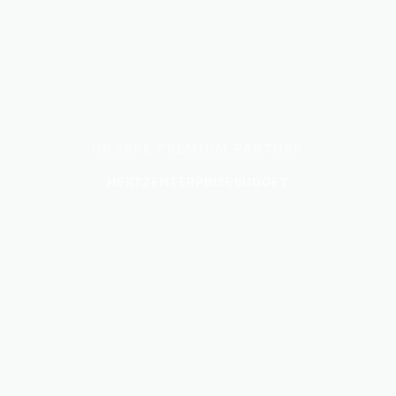
UNSERE PREMIUM PARTNER
HERTZ
ENTERPRISE
BUDGET