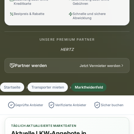
Kreditkarte
Gebühren
Bestpreis & Rabatte
Schnelle und sichere
Abwicklung
UNSERE PREMIUM PARTNER
HERTZ
Partner werden
Jetzt Vermieter werden
Startseite
Transporter mieten
Marktheidenfeld
Geprüfte Anbieter
Verifizierte Anbieter
Sicher buchen
TÄGLICH AKTUALISIERTE MARKTDATEN
Aktuelle LKW-Angebote in