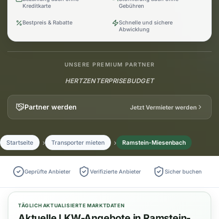
Kreditkarte
Gebühren
Bestpreis & Rabatte
Schnelle und sichere
Abwicklung
UNSERE PREMIUM PARTNER
HERTZ
ENTERPRISE
BUDGET
Partner werden
Jetzt Vermieter werden
Startseite
Transporter mieten
Ramstein-Miesenbach
Geprüfte Anbieter
Verifizierte Anbieter
Sicher buchen
TÄGLICH AKTUALISIERTE MARKTDATEN
Aktuelle LKW-Angebote in Ramstein-