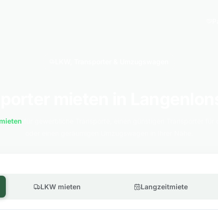
P
LKW, Transporter & Umzugswagen
porter mieten in Langenlo
mieten
für gewerbliche Transporte, einen günstigen Transporter für 
oder einen geräumigen Umzugswagen in Ihrer Nähe.
LKW mieten
Langzeitmiete