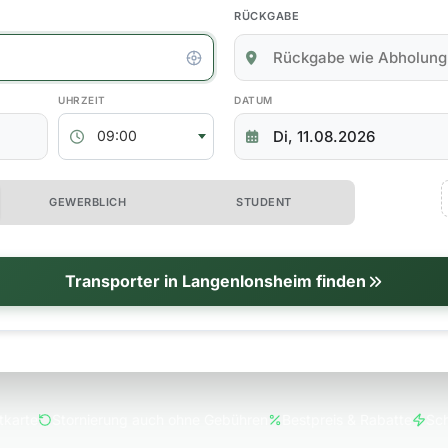
RÜCKGABE
kgabedaten
ABHOLZEIT
RÜCKGABEDATUM
09:00
 erweiterte Optionen
GEWERBLICH
STUDENT
tionen
Transporter in Langenlonsheim finden
tkarte
Stornierung auch ohne Gebühren
Bestpreis & Rabatte
Sch