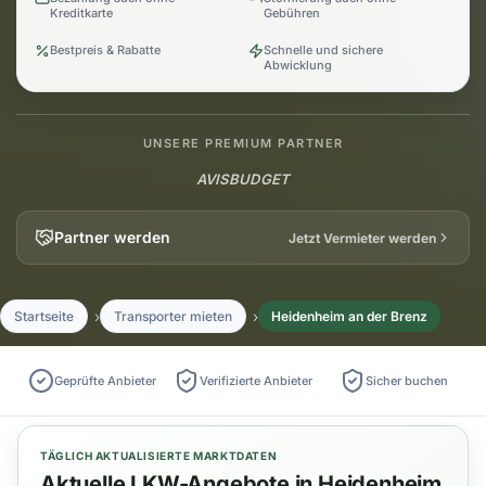
Kreditkarte
Gebühren
Bestpreis & Rabatte
Schnelle und sichere
Abwicklung
UNSERE PREMIUM PARTNER
AVIS
BUDGET
Partner werden
Jetzt Vermieter werden
Startseite
Transporter mieten
Heidenheim an der Brenz
Geprüfte Anbieter
Verifizierte Anbieter
Sicher buchen
TÄGLICH AKTUALISIERTE MARKTDATEN
Aktuelle LKW-Angebote in Heidenheim