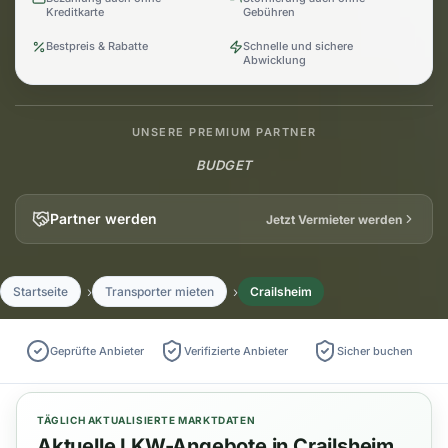
Kreditkarte
Gebühren
Bestpreis & Rabatte
Schnelle und sichere
Abwicklung
UNSERE PREMIUM PARTNER
BUDGET
Partner werden
Jetzt Vermieter werden
Startseite
Transporter mieten
Crailsheim
Geprüfte Anbieter
Verifizierte Anbieter
Sicher buchen
TÄGLICH AKTUALISIERTE MARKTDATEN
Aktuelle LKW-Angebote in Crailsheim