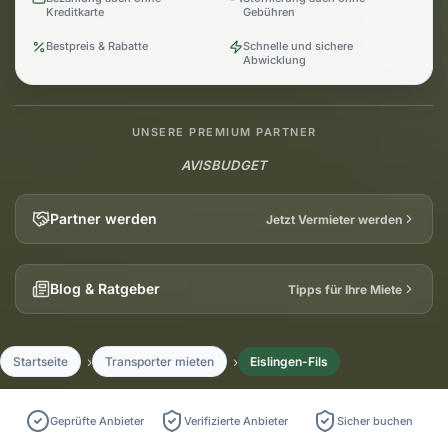
Kreditkarte
Gebühren
Bestpreis & Rabatte
Schnelle und sichere
Abwicklung
UNSERE PREMIUM PARTNER
AVIS
BUDGET
Partner werden
Jetzt Vermieter werden
Blog & Ratgeber
Tipps für Ihre Miete
Startseite
Transporter mieten
Eislingen-Fils
Geprüfte Anbieter
Verifizierte Anbieter
Sicher buchen