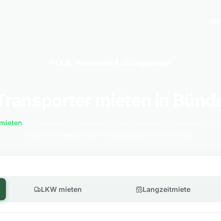
P
LKW, Transporter & Umzugswagen
Transporter mieten in Bünd
mieten
für gewerbliche Transporte, einen günstigen Transporter für 
oder einen geräumigen Umzugswagen in Ihrer Nähe.
LKW mieten
Langzeitmiete