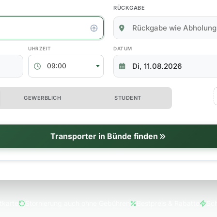
RÜCKGABE
kgabedaten
ABHOLZEIT
RÜCKGABEDATUM
09:00
 erweiterte Optionen
GEWERBLICH
STUDENT
tionen
Transporter in Bünde finden
tkarte
Stornierung auch ohne Gebühren
Bestpreis & Rabatte
Sch