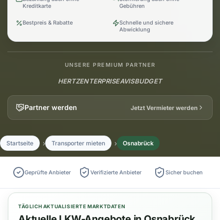
Kreditkarte
Gebühren
Bestpreis & Rabatte
Schnelle und sichere
Abwicklung
UNSERE PREMIUM PARTNER
HERTZ
ENTERPRISE
AVIS
BUDGET
Partner werden
Jetzt Vermieter werden
Startseite
Transporter mieten
Osnabrück
Geprüfte Anbieter
Verifizierte Anbieter
Sicher buchen
TÄGLICH AKTUALISIERTE MARKTDATEN
Aktuelle LKW-Angebote in Osnabrück