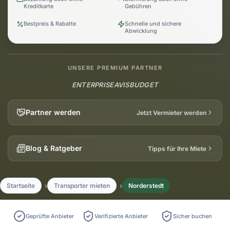
Kreditkarte
Gebühren
Bestpreis & Rabatte
Schnelle und sichere
Abwicklung
UNSERE PREMIUM PARTNER
ENTERPRISE
AVIS
BUDGET
Partner werden
Jetzt Vermieter werden
Blog & Ratgeber
Tipps für Ihre Miete
Startseite
Transporter mieten
Norderstedt
Geprüfte Anbieter
Verifizierte Anbieter
Sicher buchen