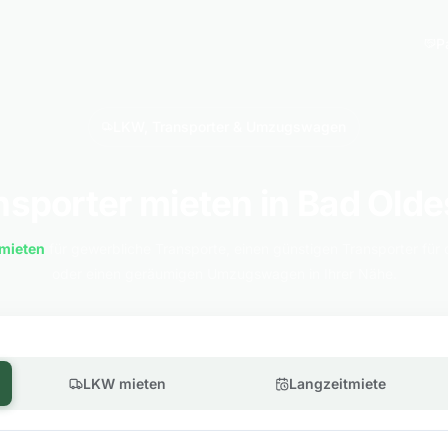
P
LKW, Transporter & Umzugswagen
nsporter mieten in Bad Olde
mieten
für gewerbliche Transporte, einen günstigen Transporter für 
oder einen geräumigen Umzugswagen in Ihrer Nähe.
LKW mieten
Langzeitmiete