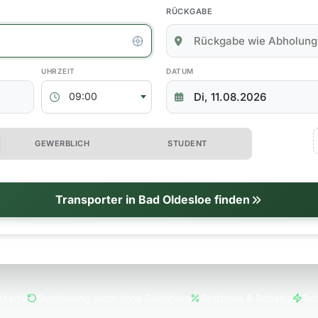
RÜCKGABE
kgabedaten
ABHOLZEIT
RÜCKGABEDATUM
09:00
 erweiterte Optionen
GEWERBLICH
STUDENT
tionen
Transporter in Bad Oldesloe finden
tkarte
Stornierung auch ohne Gebühren
Bestpreis & Rabatte
Sch