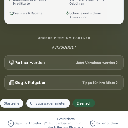
Kreditkarte
Gebühren
Bestpreis & Rabatte
Schnelle und sichere
Abwicklung
UNSERE PREMIUM PARTNER
AVIS
BUDGET
Partner werden
Jetzt Vermieter werden
Blog & Ratgeber
Tipps für Ihre Miete
Startseite
Umzugswagen mieten
Eisenach
1 verifizierte
Geprüfte Anbieter
Kundenbewertung in
Sicher buchen
der Nähe von Eisenach