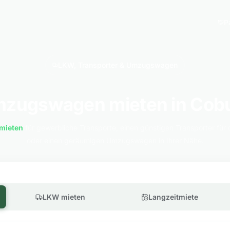
P
LKW, Transporter & Umzugswagen
zugswagen mieten in Cob
mieten
für gewerbliche Transporte, einen günstigen Transporter für 
oder einen geräumigen Umzugswagen in Ihrer Nähe.
LKW mieten
Langzeitmiete