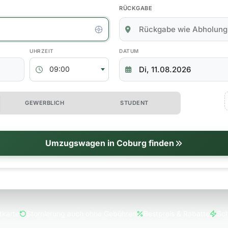
RÜCKGABE
kgabedaten
ABHOLZEIT
RÜCKGABEDATUM
09:00
 erweiterte Optionen
GEWERBLICH
STUDENT
tionen
Umzugswagen in Coburg finden
tkarte
Stornierung auch ohne Gebühren
Bestpreis & Rabatte
Sch