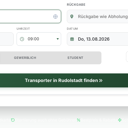
RÜCKGABE
kgabedaten
ABHOLZEIT
RÜCKGABEDATUM
09:00
 erweiterte Optionen
GEWERBLICH
STUDENT
tionen
Transporter in Rudolstadt finden
tkarte
Stornierung auch ohne Gebühren
Bestpreis & Rabatte
Sch