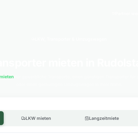
Partner we
LKW, Transporter & Umzugswagen
ansporter mieten in Rudolst
mieten
für gewerbliche Transporte, einen günstigen Transporter für 
oder einen geräumigen Umzugswagen in Ihrer Nähe.
LKW mieten
Langzeitmiete