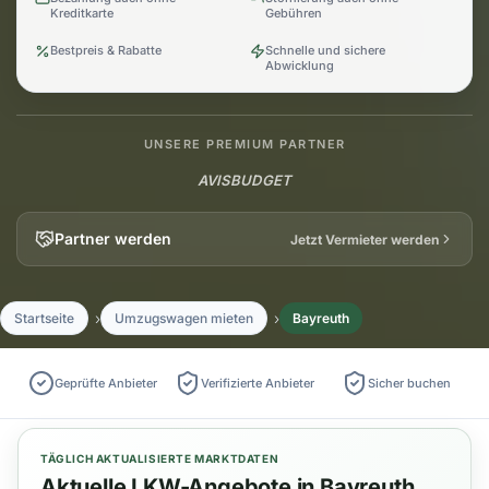
Kreditkarte
Gebühren
Bestpreis & Rabatte
Schnelle und sichere
Abwicklung
UNSERE PREMIUM PARTNER
AVIS
BUDGET
Partner werden
Jetzt Vermieter werden
Startseite
Umzugswagen mieten
Bayreuth
Geprüfte Anbieter
Verifizierte Anbieter
Sicher buchen
TÄGLICH AKTUALISIERTE MARKTDATEN
Aktuelle LKW-Angebote in Bayreuth