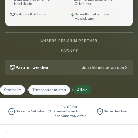
Kreditkarte
Gebühren
Bestpreis & Rabatte
Schnelle und sichere
Abwicklung
UNSERE PREMIUM PARTNER
BUDGET
Partner werden
Jetzt Vermieter werden
Startseite
Transporter mieten
Alfeld
1 verifizierte
Geprüfte Anbieter
Kundenbewertung in
Sicher buchen
der Nähe von Alfeld