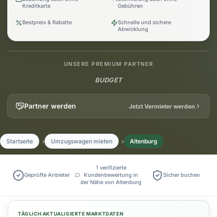
Kreditkarte
Gebühren
Bestpreis & Rabatte
Schnelle und sichere
Abwicklung
UNSERE PREMIUM PARTNER
BUDGET
Partner werden
Jetzt Vermieter werden
Startseite
Umzugswagen mieten
Altenburg
1 verifizierte
Geprüfte Anbieter
Kundenbewertung in
Sicher buchen
der Nähe von Altenburg
TÄGLICH AKTUALISIERTE MARKTDATEN