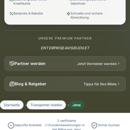
Kreditkarte
Gebühren
Bestpreis & Rabatte
Schnelle und sichere
Abwicklung
UNSERE PREMIUM PARTNER
ENTERPRISE
AVIS
BUDGET
Partner werden
Jetzt Vermieter werden
Blog & Ratgeber
Tipps für Ihre Miete
Startseite
Transporter mieten
Jena
2 verifizierte
Geprüfte Anbieter
Kundenbewertungen in
Sicher buchen
der Nähe von Jena