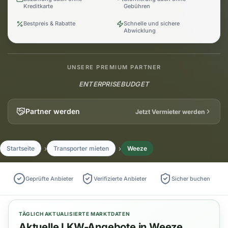
Kreditkarte
Gebühren
Bestpreis & Rabatte
Schnelle und sichere
Abwicklung
UNSERE PREMIUM PARTNER
ENTERPRISE
BUDGET
Partner werden
Jetzt Vermieter werden
Startseite
Transporter mieten
Weeze
Geprüfte Anbieter
Verifizierte Anbieter
Sicher buchen
TÄGLICH AKTUALISIERTE MARKTDATEN
Aktuelle LKW-Angebote in Weeze