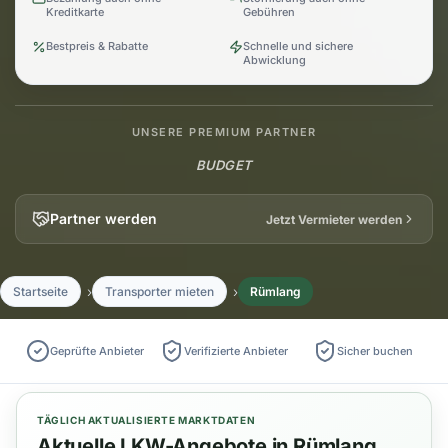
Kreditkarte
Gebühren
Bestpreis & Rabatte
Schnelle und sichere
Abwicklung
UNSERE PREMIUM PARTNER
BUDGET
Partner werden
Jetzt Vermieter werden
Startseite
Transporter mieten
Rümlang
Geprüfte Anbieter
Verifizierte Anbieter
Sicher buchen
TÄGLICH AKTUALISIERTE MARKTDATEN
Aktuelle LKW-Angebote in Rümlang