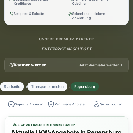
Kreditkarte
Gebühren
Bestpreis & Rabatte
Schnelle und sichere
Abwicklung
UNSERE PREMIUM PARTNER
ENTERPRISE
AVIS
BUDGET
Partner werden
Jetzt Vermieter werden
Startseite
Transporter mieten
Regensburg
Geprüfte Anbieter
Verifizierte Anbieter
Sicher buchen
TÄGLICH AKTUALISIERTE MARKTDATEN
Aktuelle LKW-Angebote in Regensburg