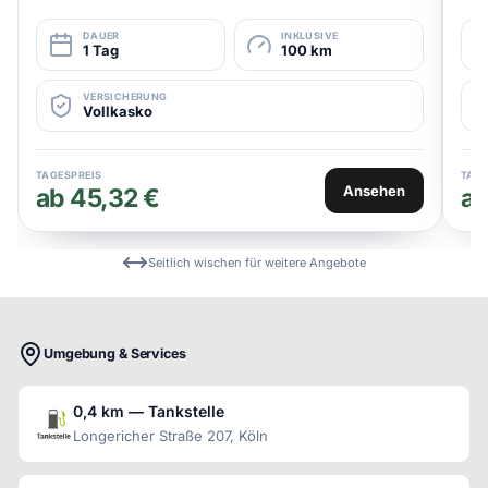
DAUER
INKLUSIVE
1 Tag
100 km
VERSICHERUNG
Vollkasko
TAGESPREIS
TAGE
Ansehen
ab 45,32 €
ab
Seitlich wischen für weitere Angebote
Umgebung & Services
0,4 km — Tankstelle
Longericher Straße 207, Köln