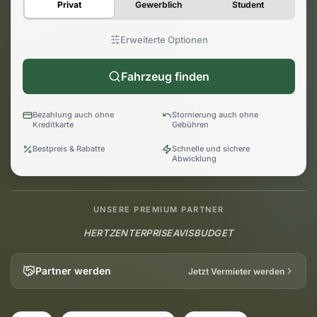
Privat
Gewerblich
Student
Erweiterte Optionen
Fahrzeug finden
Bezahlung auch ohne
Stornierung auch ohne
Kreditkarte
Gebühren
Bestpreis & Rabatte
Schnelle und sichere
Abwicklung
UNSERE PREMIUM PARTNER
HERTZ
ENTERPRISE
AVIS
BUDGET
Partner werden
Jetzt Vermieter werden