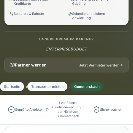
Kreditkarte
Gebühren
Bestpreis & Rabatte
Schnelle und sichere
Abwicklung
UNSERE PREMIUM PARTNER
ENTERPRISE
BUDGET
Partner werden
Jetzt Vermieter werden
Startseite
Transporter mieten
Gummersbach
1 verifizierte
Kundenbewertung in
Geprüfte Anbieter
Sicher buchen
der Nähe von
Gummersbach