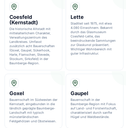
Coesfeld
Lette
(Kernstadt)
Stadtteil seit 1975, mit etwa
4.080 Einwohnern. Bekannt
Die historische Altstadt mit
durch das Glasmuseum
mittelalterlichem Charakter,
Coesfeld-Lette, das
Verwaltungszentrum des
beeindruckende Sammlungen
Landkreises. Umfasst
zur Glaskunst präsentiert.
zusätzlich acht Bauerschaften
Wichtiger Wohnbereich mit
(Goxel, Gaupel, Sükerhook,
guter Infrastruktur.
Harle, Flamschen, Stevede,
Stockum, Sirksfeld) in der
Baumberge-Region.
Goxel
Gaupel
Bauernschaft im Südwesten der
Bauernschaft in der
Kernstadt, eingebunden in die
Baumberge-Region mit Fokus
ländlich geprägte Baumberge-
auf Land- und Forstwirtschaft,
Landschaft mit typisch
charakterisiert durch sanfte
münsterländischen
Hügel und Waldbestände.
Feldgehölzen und Obstwiesen.