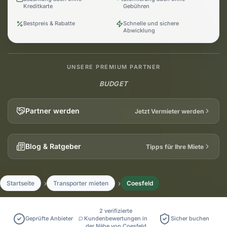
Kreditkarte
Gebühren
Bestpreis & Rabatte
Schnelle und sichere
Abwicklung
UNSERE PREMIUM PARTNER
BUDGET
Partner werden
Jetzt Vermieter werden
Blog & Ratgeber
Tipps für Ihre Miete
Startseite
Transporter mieten
Coesfeld
2 verifizierte
Geprüfte Anbieter
Kundenbewertungen in
Sicher buchen
der Nähe von Coesfeld