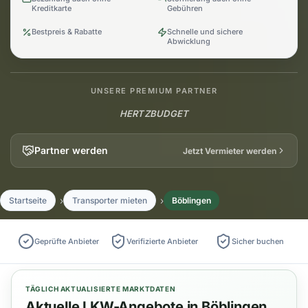
Kreditkarte
Gebühren
Bestpreis & Rabatte
Schnelle und sichere
Abwicklung
UNSERE PREMIUM PARTNER
HERTZ
BUDGET
Partner werden
Jetzt Vermieter werden
Startseite
Transporter mieten
Böblingen
Geprüfte Anbieter
Verifizierte Anbieter
Sicher buchen
TÄGLICH AKTUALISIERTE MARKTDATEN
Aktuelle LKW-Angebote in Böblingen