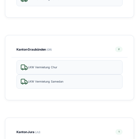
Kanton Graubünden
2
(GR)
LKW Vermietung Chur
LKW Vermietung Samedan
Kanton Jura
1
(JU)