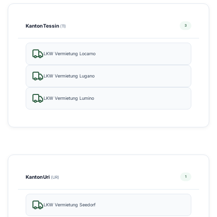
Kanton Tessin
3
(TI)
LKW Vermietung Locarno
LKW Vermietung Lugano
LKW Vermietung Lumino
Kanton Uri
1
(UR)
LKW Vermietung Seedorf