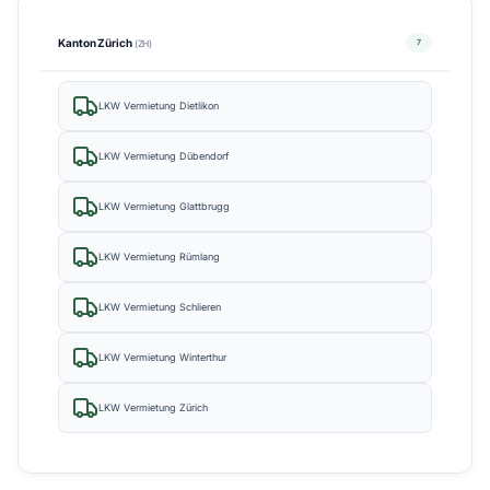
Kanton Zürich
7
(ZH)
LKW Vermietung Dietlikon
LKW Vermietung Dübendorf
LKW Vermietung Glattbrugg
LKW Vermietung Rümlang
LKW Vermietung Schlieren
LKW Vermietung Winterthur
LKW Vermietung Zürich