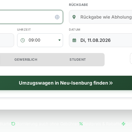
RÜCKGABE
kgabedaten
ABHOLZEIT
RÜCKGABEDATUM
09:00
 erweiterte Optionen
GEWERBLICH
STUDENT
tionen
Umzugswagen in Neu-Isenburg finden
tkarte
Stornierung auch ohne Gebühren
Bestpreis & Rabatte
Sch