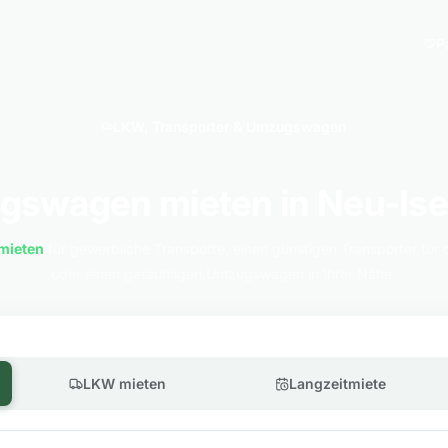
P
LKW, Transporter & Umzugswagen
swagen mieten in Neu-Is
mieten
für gewerbliche Transporte, einen günstigen Transporter für 
oder einen geräumigen Umzugswagen in Ihrer Nähe.
LKW mieten
Langzeitmiete