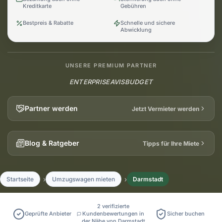
Kreditkarte
Gebühren
Bestpreis & Rabatte
Schnelle und sichere
Abwicklung
UNSERE PREMIUM PARTNER
ENTERPRISE
AVIS
BUDGET
Partner werden
Jetzt Vermieter werden
Blog & Ratgeber
Tipps für Ihre Miete
Startseite
Umzugswagen mieten
Darmstadt
2 verifizierte
Geprüfte Anbieter
Kundenbewertungen in
Sicher buchen
der Nähe von Darmstadt