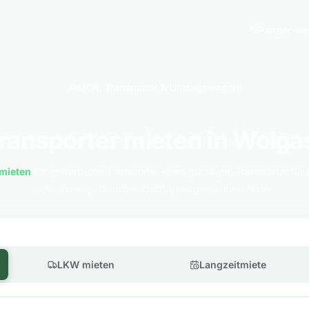
Partner we
LKW, Transporter & Umzugswagen
ransporter mieten in Wolga
mieten
für gewerbliche Transporte, einen günstigen Transporter für 
oder einen geräumigen Umzugswagen in Ihrer Nähe.
LKW mieten
Langzeitmiete