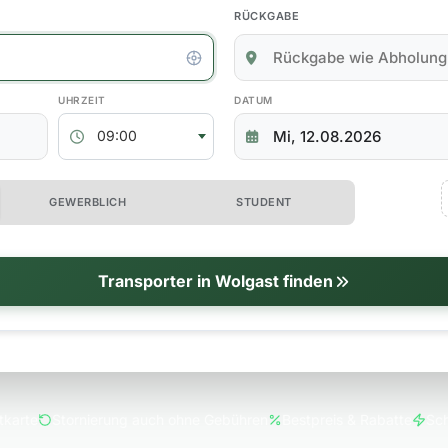
RÜCKGABE
kgabedaten
ABHOLZEIT
RÜCKGABEDATUM
09:00
 erweiterte Optionen
GEWERBLICH
STUDENT
tionen
Transporter in Wolgast finden
tkarte
Stornierung auch ohne Gebühren
Bestpreis & Rabatte
Sch