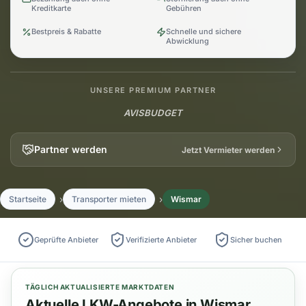
Kreditkarte
Gebühren
Bestpreis & Rabatte
Schnelle und sichere
Abwicklung
UNSERE PREMIUM PARTNER
AVIS
BUDGET
Partner werden
Jetzt Vermieter werden
Startseite
Transporter mieten
Wismar
Geprüfte Anbieter
Verifizierte Anbieter
Sicher buchen
TÄGLICH AKTUALISIERTE MARKTDATEN
Aktuelle LKW-Angebote in Wismar