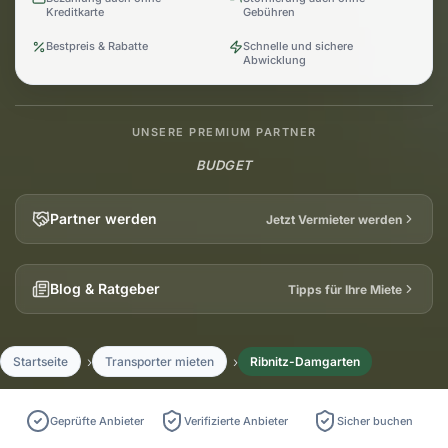
Kreditkarte
Gebühren
Bestpreis & Rabatte
Schnelle und sichere
Abwicklung
UNSERE PREMIUM PARTNER
BUDGET
Partner werden
Jetzt Vermieter werden
Blog & Ratgeber
Tipps für Ihre Miete
Startseite
Transporter mieten
Ribnitz-Damgarten
Geprüfte Anbieter
Verifizierte Anbieter
Sicher buchen