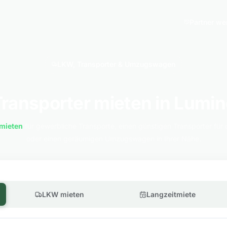
Partner we
LKW, Transporter & Umzugswagen
Transporter mieten in Lumin
mieten
für gewerbliche Transporte, einen günstigen Transporter für 
oder einen geräumigen Umzugswagen in Ihrer Nähe.
LKW mieten
Langzeitmiete