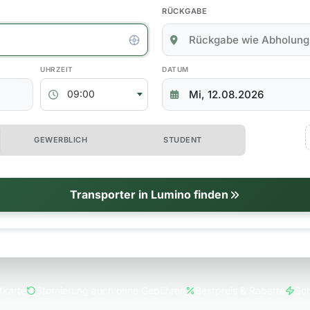
RÜCKGABE
kgabedaten
ABHOLZEIT
RÜCKGABEDATUM
09:00
 erweiterte Optionen
GEWERBLICH
STUDENT
tionen
Transporter in Lumino finden
tkarte
Stornierung auch ohne Gebühren
Bestpreis & Rabatte
Sch