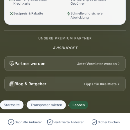
Kreditkarte
Gebühren
Bestpreis & Rabatte
Schnelle und sichere
Abwicklung
UNSERE PREMIUM PARTNER
AVIS
BUDGET
Partner werden
Jetzt Vermieter werden
Blog & Ratgeber
Tipps für Ihre Miete
Startseite
Transporter mieten
Leoben
Geprüfte Anbieter
Verifizierte Anbieter
Sicher buchen