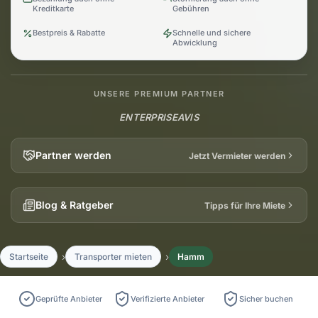
Kreditkarte
Gebühren
Bestpreis & Rabatte
Schnelle und sichere
Abwicklung
UNSERE PREMIUM PARTNER
ENTERPRISE
AVIS
Partner werden
Jetzt Vermieter werden
Blog & Ratgeber
Tipps für Ihre Miete
Startseite
Transporter mieten
Hamm
Geprüfte Anbieter
Verifizierte Anbieter
Sicher buchen