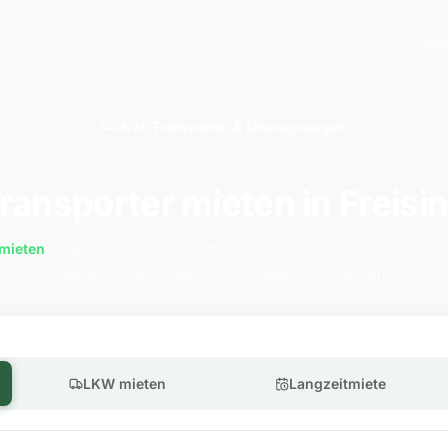
P
LKW, Transporter & Umzugswagen
ransporter mieten in Freisi
mieten
für gewerbliche Transporte, einen günstigen Transporter für 
oder einen geräumigen Umzugswagen in Ihrer Nähe.
LKW mieten
Langzeitmiete