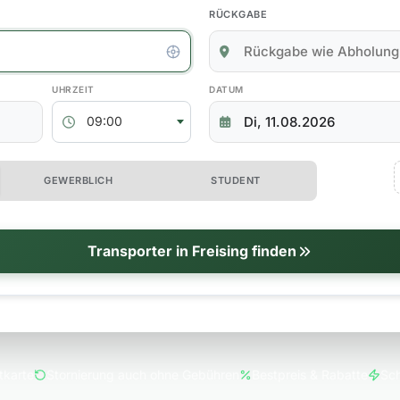
RÜCKGABE
kgabedaten
ABHOLZEIT
RÜCKGABEDATUM
09:00
 erweiterte Optionen
GEWERBLICH
STUDENT
tionen
Transporter in Freising finden
tkarte
Stornierung auch ohne Gebühren
Bestpreis & Rabatte
Sch