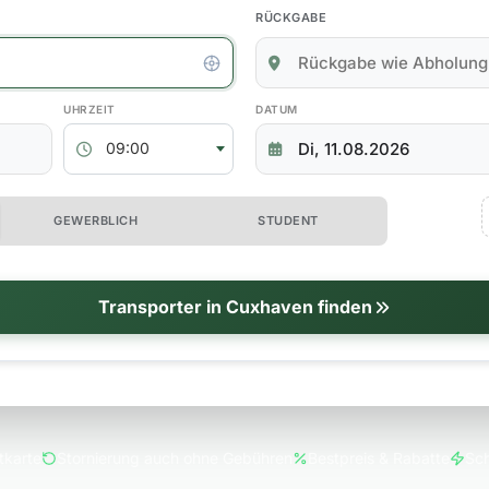
RÜCKGABE
kgabedaten
ABHOLZEIT
RÜCKGABEDATUM
09:00
 erweiterte Optionen
GEWERBLICH
STUDENT
tionen
Transporter in Cuxhaven finden
tkarte
Stornierung auch ohne Gebühren
Bestpreis & Rabatte
Sch