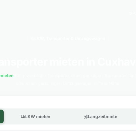
P
LKW, Transporter & Umzugswagen
ansporter mieten in Cuxha
mieten
für gewerbliche Transporte, einen günstigen Transporter für 
oder einen geräumigen Umzugswagen in Ihrer Nähe.
LKW mieten
Langzeitmiete