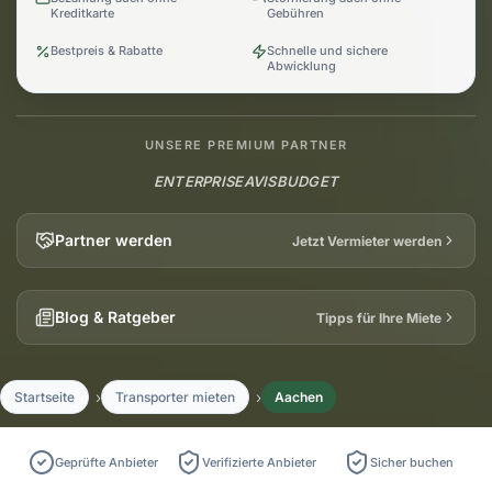
Kreditkarte
Gebühren
Bestpreis & Rabatte
Schnelle und sichere
Abwicklung
UNSERE PREMIUM PARTNER
ENTERPRISE
AVIS
BUDGET
Partner werden
Jetzt Vermieter werden
Blog & Ratgeber
Tipps für Ihre Miete
Startseite
Transporter mieten
Aachen
Geprüfte Anbieter
Verifizierte Anbieter
Sicher buchen