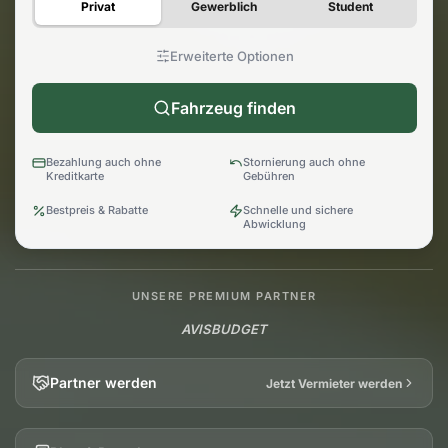
Privat
Gewerblich
Student
Erweiterte Optionen
Fahrzeug finden
Bezahlung auch ohne
Stornierung auch ohne
Kreditkarte
Gebühren
Bestpreis & Rabatte
Schnelle und sichere
Abwicklung
UNSERE PREMIUM PARTNER
AVIS
BUDGET
Partner werden
Jetzt Vermieter werden