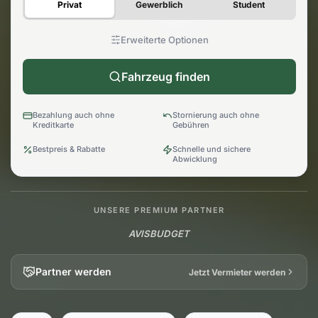
Privat
Gewerblich
Student
Erweiterte Optionen
Fahrzeug finden
Bezahlung auch ohne
Stornierung auch ohne
Kreditkarte
Gebühren
Bestpreis & Rabatte
Schnelle und sichere
Abwicklung
UNSERE PREMIUM PARTNER
AVIS
BUDGET
Partner werden
Jetzt Vermieter werden