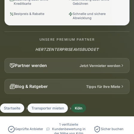
Kreditkarte
Gebühren
Bestpreis & Rabatte
Schnelle und sichere
Abwicklung
UNSERE PREMIUM PARTNER
HERTZ
ENTERPRISE
AVIS
BUDGET
Partner werden
Jetzt Vermieter werden
Blog & Ratgeber
Tipps für Ihre Miete
Startseite
Transporter mieten
Köln
1 verifizierte
Geprüfte Anbieter
Kundenbewertung in
Sicher buchen
der Nähe von Köln