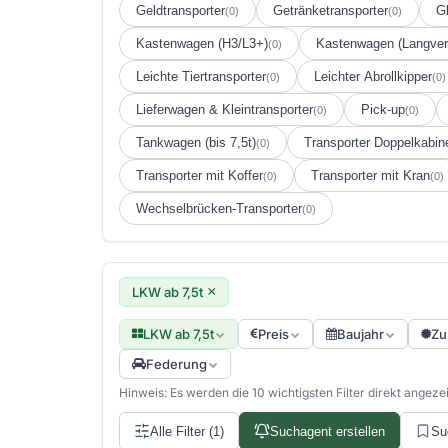
Geldtransporter
Getränketransporter
Gl
(0)
(0)
Kastenwagen (H3/L3+)
Kastenwagen (Langver
(0)
Leichte Tiertransporter
Leichter Abrollkipper
(0)
(0)
Lieferwagen & Kleintransporter
Pick-up
(0)
(0)
Tankwagen (bis 7,5t)
Transporter Doppelkabin
(0)
Transporter mit Koffer
Transporter mit Kran
(0)
(0)
Wechselbrücken-Transporter
(0)
×
LKW ab 7,5t
LKW ab 7,5t
Preis
Baujahr
Zu
Federung
Hinweis: Es werden die 10 wichtigsten Filter direkt angezeigt
Alle Filter (1)
Suchagent erstellen
Su