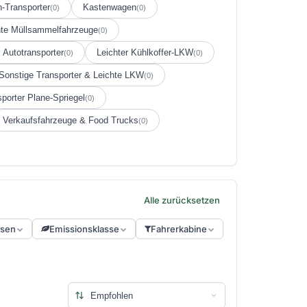
-Transporter
Kastenwagen
(0)
(0)
hte Müllsammelfahrzeuge
(0)
r Autotransporter
Leichter Kühlkoffer-LKW
(0)
(0)
Sonstige Transporter & Leichte LKW
(0)
porter Plane-Spriegel
(0)
Verkaufsfahrzeuge & Food Trucks
(0)
Alle zurücksetzen
sen
Emissionsklasse
Fahrerkabine