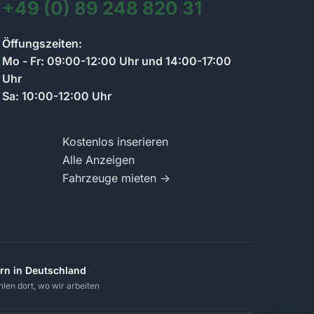
+49 (0) 89 248 820 31
Kontakt zum Anzeigenmarkt-Team
Öffungszeiten:
Wir antworten so schnell wie möglich
Mo - Fr: 09:00-12:00 Uhr und 14:00-17:00
Uhr
Sa: 10:00-12:00 Uhr
Schreiben Sie uns Ihre Frage zum Anzeigenmarkt.
Wir antworten per Chat und informieren Sie per E-
Mail.
Kostenlos inserieren
Alle Anzeigen
Fahrzeuge mieten →
rn in Deutschland
hlen dort, wo wir arbeiten
Nachricht senden