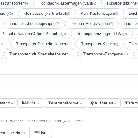
astransporter
Hochdach-Kastenwagen (Van)
Hubarbeitsbühnen
(0)
(0)
sion)
Kleinbusse (bis 9 Sitze)
Kühl-Kastenwagen
Leic
(0)
(0)
(0)
Leichter Abschleppwagen
Leichter Absetzkipper
Leichte
(0)
(0)
Pritschenwagen (Offene Pritsche)
Rettungsfahrzeuge (RTW)
(0)
(0)
e
Transporter Dreiseitenkipper
Transporter Kipper
Trans
(0)
(0)
(0)
Transporter mit Spezialaufbauten
Transporter-Fahrgestell
(0)
(0)
stand
MwSt.
Antriebsformel
Aufbauart
Brem
. 12 weitere Filter finden Sie unter „Alle Filter“.
che speichern
Liste