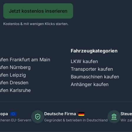
Jetzt kostenlos inserieren
Kostenlos & mit wenigen Klicks starten.
Fahrzeugkategorien
fen Frankfurt am Main
LKW kaufen
fen Nürnberg
Transporter kaufen
fen Leipzig
Baumaschinen kaufen
fen Dresden
Anhänger kaufen
fen Karlsruhe
uropa
Deutsche Firma
Steue
icheren EU-Servern
Gegründet & betrieben in Deutschland
Wir za