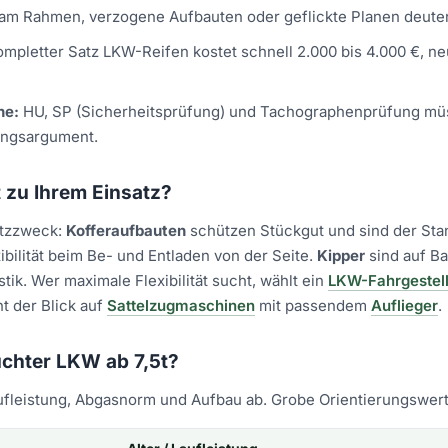
am Rahmen, verzogene Aufbauten oder geflickte Planen deuten 
ompletter Satz LKW-Reifen kostet schnell 2.000 bis 4.000 €, 
ne:
HU, SP (Sicherheitsprüfung) und Tachographenprüfung müss
ungsargument.
 zu Ihrem Einsatz?
atzzweck:
Kofferaufbauten
schützen Stückgut und sind der Stan
ibilität beim Be- und Entladen von der Seite.
Kipper
sind auf Ba
tik. Wer maximale Flexibilität sucht, wählt ein
LKW-Fahrgestel
t der Blick auf
Sattelzugmaschinen
mit passendem
Auflieger
.
uchter LKW ab 7,5t?
ufleistung, Abgasnorm und Aufbau ab. Grobe Orientierungswerte