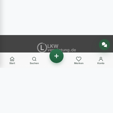
Nachricht senden
ANZEIGENMARKT
Start
Suchen
Merken
Konto
Ihr Marktplatz für gebrauchte Nutzfahrzeuge in
Deutschland – LKW, Transporter, Baumaschinen
und mehr.
Haben Sie Fragen?
+49 (0) 89 248 820 31