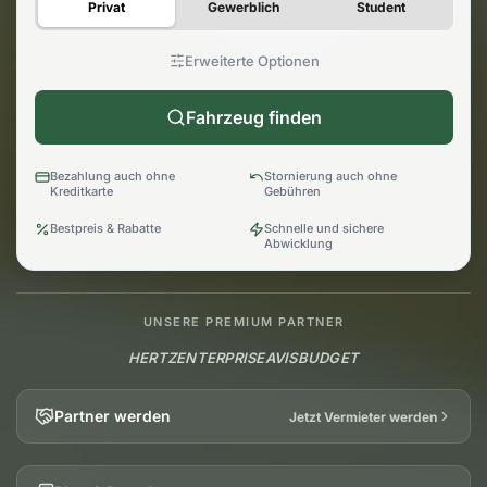
Privat
Gewerblich
Student
Erweiterte Optionen
Fahrzeug finden
Bezahlung auch ohne
Stornierung auch ohne
Kreditkarte
Gebühren
Bestpreis & Rabatte
Schnelle und sichere
Abwicklung
UNSERE PREMIUM PARTNER
HERTZ
ENTERPRISE
AVIS
BUDGET
Partner werden
Jetzt Vermieter werden