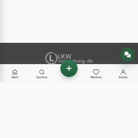
Nachricht senden
ANZEIGENMARKT
Start
Suchen
Merken
Konto
Ihr Marktplatz für gebrauchte Nutzfahrzeuge in
Deutschland – LKW, Transporter, Baumaschinen
und mehr.
Haben Sie Fragen?
+49 (0) 89 248 820 31